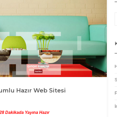
H
S
umlu Hazır Web Sitesi
F
İ
 28 Dakikada Yayına Hazır