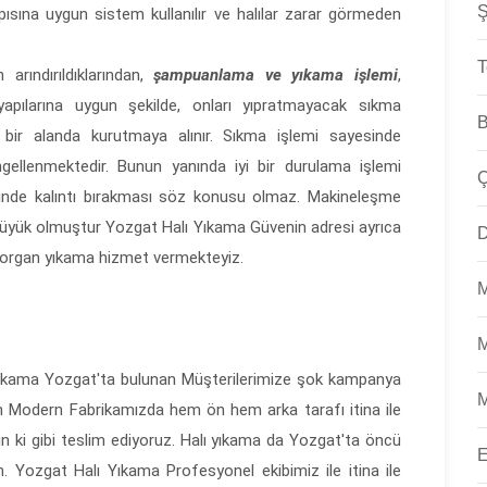
Ş
yapısına uygun sistem kullanılır ve halılar zarar görmeden
T
 arındırıldıklarından,
şampuanlama ve yıkama işlemi
,
z yapılarına uygun şekilde, onları yıpratmayacak sıkma
B
 bir alanda kurutmaya alınır. Sıkma işlemi sayesinde
engellenmektedir. Bunun yanında iyi bir durulama işlemi
Ç
zerinde kalıntı bırakması söz konusu olmaz. Makineleşme
 büyük olmuştur
Yozgat Halı Yıkama Güvenin adresi ayrıca
D
yorgan yıkama hizmet vermekteyiz.
M
M
ıkama Yozgat'ta bulunan Müşterilerimize şok kampanya
M
n Modern Fabrikamızda hem ön hem arka tarafı itina ile
 gün ki gibi teslim ediyoruz. Halı yıkama da Yozgat'ta öncü
E
. Yozgat Halı Yıkama Profesyonel ekibimiz ile itina ile