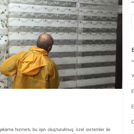
Y
E
E
O
yıkama hizmeti, bu işin oluşturulmuş özel sistemler ile