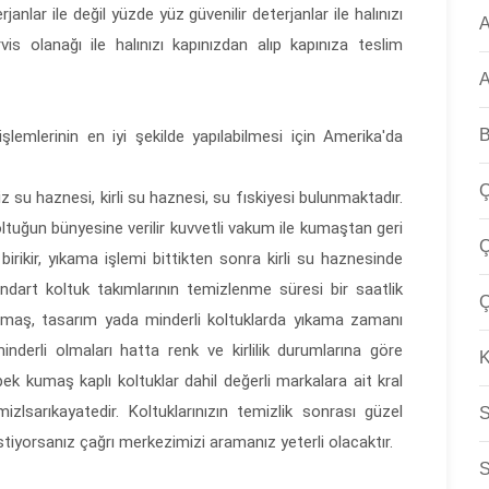
janlar ile değil yüzde yüz güvenilir deterjanlar ile halınızı
A
is olanağı ile halınızı kapınızdan alıp kapınıza teslim
A
B
lemlerinin en iyi şekilde yapılabilmesi için Amerika'da
Ç
z su haznesi, kirli su haznesi, su fıskiyesi bulunmaktadır.
ltuğun bünyesine verilir kuvvetli vakum ile kumaştan geri
Ç
birikir, yıkama işlemi bittikten sonra kirli su haznesinde
ndart koltuk takımlarının temizlenme süresi bir saatlik
Ç
maş, tasarım yada minderli koltuklarda yıkama zamanı
inderli olmaları hatta renk ve kirlilik durumlarına göre
K
pek kumaş kaplı koltuklar dahil değerli markalara ait kral
izlsarıkayatedir. Koltuklarınızın temizlik sonrası güzel
S
iyorsanız çağrı merkezimizi aramanız yeterli olacaktır.
S