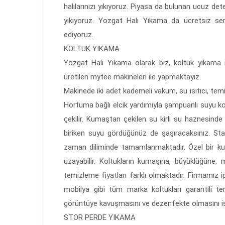
halılarınızı yıkıyoruz. Piyasa da bulunan ucuz deter
yıkıyoruz. Yozgat Halı Yıkama da ücretsiz serv
ediyoruz.
KOLTUK YIKAMA
Yozgat Halı Yıkama olarak biz, koltuk yıkama iş
üretilen mytee makineleri ile yapmaktayız.
Makinede iki adet kademeli vakum, su ısıtıcı, temi
Hortuma bağlı elcik yardımıyla şampuanlı suyu ko
çekilir. Kumaştan çekilen su kirli su haznesinde 
biriken suyu gördüğünüz de şaşıracaksınız. Sta
zaman diliminde tamamlanmaktadır. Özel bir ku
uzayabilir. Koltukların kumaşına, büyüklüğüne, m
temizleme fiyatları farklı olmaktadır. Firmamız i
mobilya gibi tüm marka koltukları garantili tem
görüntüye kavuşmasını ve dezenfekte olmasını ist
STOR PERDE YIKAMA